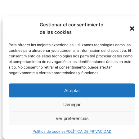
Gestionar el consentimiento
Más de 50 años aportando energía a tus
de las cookies
proyectos.
Para ofrecer las mejores experiencias, utilizamos tecnologías como las
cookies para almacenar y/o acceder a la información del dispositivo. El
Calle Burriana,51
© AYUSOBAT S.L. 2023
consentimiento de estas tecnologías nos permitirá procesar datos como
46005 VALENCIA
el comportamiento de navegación o las identificaciones únicas en este
sitio. No consentir o retirar el consentimiento, puede afectar
negativamente a ciertas características y funciones.
Tel. 96 374 94 38
Aceptar
Denegar
Ver preferencias
Política de cookies
POLÍTICA DE PRIVACIDAD